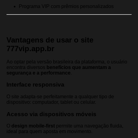
Programa VIP com prêmios personalizados
Vantagens de usar o site
777vip.app.br
Ao optar pela versão brasileira da plataforma, o usuário
encontra diversos
benefícios que aumentam a
segurança e a performance
.
Interface responsiva
O site adapta-se perfeitamente a qualquer tipo de
dispositivo: computador, tablet ou celular.
Acesso via dispositivos móveis
O
design mobile-first
permite uma navegação fluida,
ideal para quem aposta em movimento.