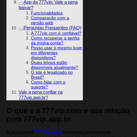
App da 777vip: Vale a pena
baixar?
Funcionalidades
Comparação com a
versão web
Perguntas Frequentes (FAQ)
A 777vip com é confiável?
Como recuperar a senha
da minha conta?
Posso usar o mesmo login
em diferentes
dispositivos?
Quais bônus estão
disponíveis atualmente?
O site é legalizado no
Brasil?
Como falar com o
suporte?
Vale a pena confiar na
777vip.app.br?
O que é a 777vip.com e sua relação
com 777vip.app.br
A plataforma
777vip.com
se tornou amplamente