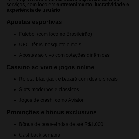
serviços, com foco em
entretenimento, lucratividade e
experiência de usuário
.
Apostas esportivas
Futebol (com foco no Brasileirão)
UFC, tênis, basquete e mais
Apostas ao vivo com cotações dinâmicas
Cassino ao vivo e jogos online
Roleta, blackjack e bacará com dealers reais
Slots modernos e clássicos
Jogos de crash, como Aviator
Promoções e bônus exclusivos
Bônus de boas-vindas de até R$1.000
Cashback semanal