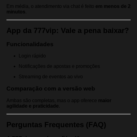
Em média, o atendimento via chat é feito
em menos de 2
minutos
.
App da 777vip: Vale a pena baixar?
Funcionalidades
Login rápido
Notificações de apostas e promoções
Streaming de eventos ao vivo
Comparação com a versão web
Ambas são completas, mas o app oferece
maior
agilidade e praticidade
.
Perguntas Frequentes (FAQ)