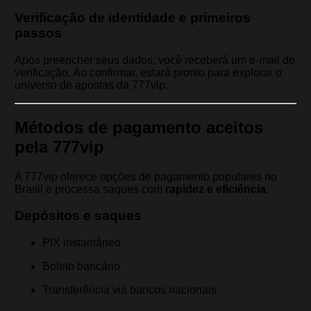
Verificação de identidade e primeiros
passos
Após preencher seus dados, você receberá um e-mail de
verificação. Ao confirmar, estará pronto para explorar o
universo de apostas da 777vip.
Métodos de pagamento aceitos
pela 777vip
A 777vip oferece opções de pagamento populares no
Brasil e processa saques com
rapidez e eficiência
.
Depósitos e saques
PIX instantâneo
Boleto bancário
Transferência via bancos nacionais