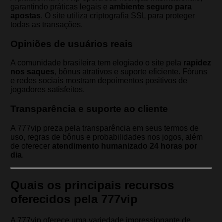
garantindo práticas legais e
ambiente seguro para
apostas
. O site utiliza criptografia SSL para proteger
todas as transações.
Opiniões de usuários reais
A comunidade brasileira tem elogiado o site pela
rapidez
nos saques
, bônus atrativos e suporte eficiente. Fóruns
e redes sociais mostram depoimentos positivos de
jogadores satisfeitos.
Transparência e suporte ao cliente
A 777vip preza pela transparência em seus termos de
uso, regras de bônus e probabilidades nos jogos, além
de oferecer
atendimento humanizado 24 horas por
dia
.
Quais os principais recursos
oferecidos pela 777vip
A 777vip oferece uma variedade impressionante de