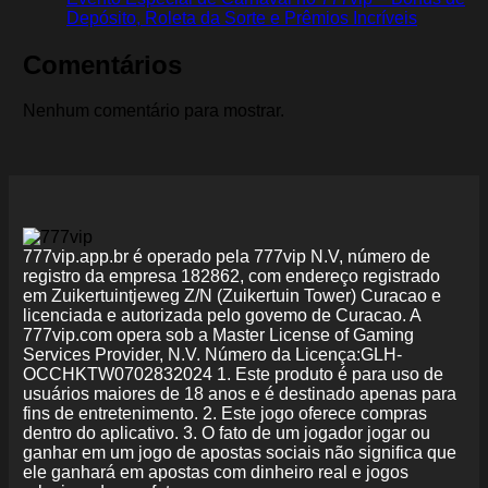
Depósito, Roleta da Sorte e Prêmios Incríveis
Comentários
Nenhum comentário para mostrar.
777vip.app.br é operado pela 777vip N.V, número de
registro da empresa 182862, com endereço registrado
em Zuikertuintjeweg Z/N (Zuikertuin Tower) Curacao e
licenciada e autorizada pelo govemo de Curacao. A
777vip.com opera sob a Master License of Gaming
Services Provider, N.V. Número da Licença:GLH-
OCCHKTW0702832024 1. Este produto é para uso de
usuários maiores de 18 anos e é destinado apenas para
fins de entretenimento. 2. Este jogo oferece compras
dentro do aplicativo. 3. O fato de um jogador jogar ou
ganhar em um jogo de apostas sociais não significa que
ele ganhará em apostas com dinheiro real e jogos